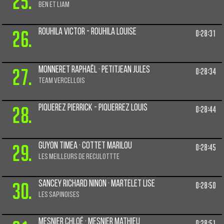
25.
Ben et Liam
26.
Rouhila Victor - Rouhila Louise
0:28:31
27.
Monneret Raphaël · Petitjean Jules
0:28:34
Team vercellois
28.
Piquerez Pierrick - Piquerrez Louis
0:28:44
29.
Guyon Timea · Cottet Marilou
0:28:45
Les meilleurs de reculottte
30.
Sancey richard Ninon · Martelet Lise
0:28:50
LES SAPINOISES
Mesnier Chloé · Mesnier Mathieu
0:28:51