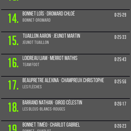
14.
Bonnet Loïs · Dromard Chloé
0:25:29
BONNET-DROMARD
15.
Tuaillon Aaron · Jeunot Martin
0:25:33
Jeunot Tuaillon
16.
Loidreau Liam · Merrot Mathis
0:25:43
team foot
17.
Beaupretre Alexina · Champreux Christophe
0:25:56
les flèches
18.
Barrand Nathan · Girod Célestin
0:26:17
Les bleus-blancs-rouges
19.
Bonnet Timéo · Charlot Gabriel
0:26:23