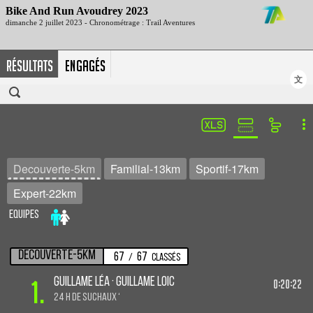
RÉSULTATS
ENGAGÉS
文
Decouverte-5km
Familial-13km
Sportif-17km
Expert-22km
Equipes
Decouverte-5km
67
67
/
Classés
1.
Guillame Léa · Guillame Loic
0:20:22
24 H de Suchaux ‘