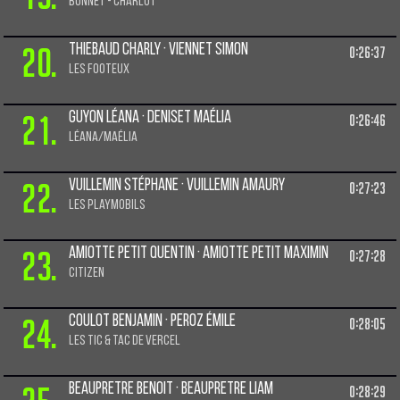
BONNET - CHARLOT
20.
Thiebaud Charly · Viennet Simon
0:26:37
Les footeux
21.
Guyon Léana · Deniset Maélia
0:26:46
Léana/Maélia
22.
Vuillemin Stéphane · Vuillemin Amaury
0:27:23
Les Playmobils
23.
Amiotte petit Quentin · Amiotte petit Maximin
0:27:28
Citizen
24.
Coulot Benjamin · Peroz Émile
0:28:05
Les TIC & TAC de Vercel
Beaupretre Benoit · Beaupretre Liam
0:28:29