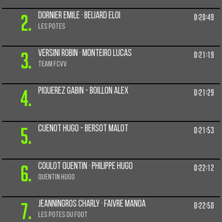
2.
Dornier Emile · Beliard Eloi
0:20:49
Les potes
3.
Versini Robin · Monteiro Lucas
0:21:19
TEAM FCVV
4.
Piquerez Gabin - Boillon Alex
0:21:29
5.
Cuenot Hugo - Bersot Malot
0:21:53
6.
Coulot Quentin · Philippe Hugo
0:22:12
Quentin Hugo
7.
Jeanningros Charly · Faivre Manoa
0:22:50
Les potes du foot