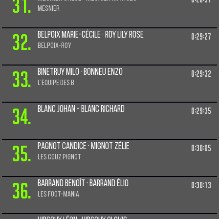
31.
MESNIER
32.
Belpoix Marie-cécile · Roy Lily rose
0:29:27
BELPOIX-ROY
33.
Binetruy Milo · Bonneu Enzo
0:29:32
L’équipe des B
34.
Blanc Johan - Blanc Richard
0:29:35
35.
Pagnot Candice · Mignot Zélie
0:30:05
Les Couz Pignot
36.
Barrand Benoît · Barrand Élio
0:30:13
Les foot-mania