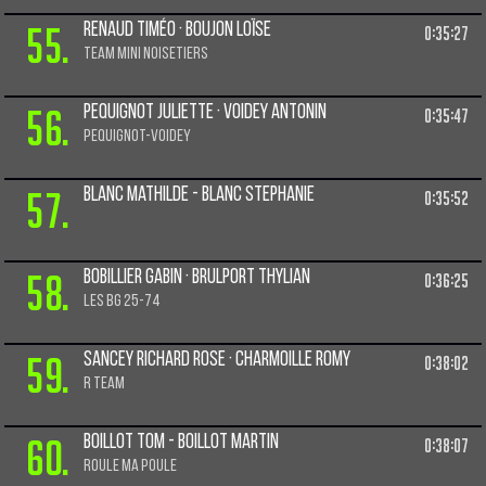
55.
Renaud Timéo · Boujon Loïse
0:35:27
TEAM MINI NOISETIERS
56.
Pequignot Juliette · Voidey Antonin
0:35:47
PEQUIGNOT-VOIDEY
57.
Blanc Mathilde - Blanc Stephanie
0:35:52
58.
Bobillier Gabin · Brulport Thylian
0:36:25
Les BG 25-74
59.
Sancey richard Rose · Charmoille Romy
0:38:02
R TEAM
60.
BOILLOT TOM - BOILLOT MARTIN
0:38:07
Roule ma poule