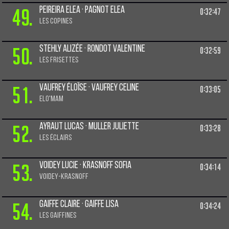
49.
Peireira Elea · Pagnot Elea
0:32:47
Les copines
50.
Stehly Alizée · Rondot Valentine
0:32:59
Les Frisettes
51.
Vaufrey Éloïse · Vaufrey Celine
0:33:05
Elo'mam
52.
Ayraut Lucas · Muller Juliette
0:33:28
Les éclairs
53.
Voidey Lucie · Krasnoff Sofia
0:34:14
VOIDEY-KRASNOFF
54.
Gaiffe Claire · Gaiffe Lisa
0:34:24
Les gaiffines