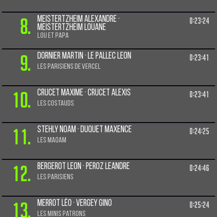
8.
Meistertzheim Alexandre ·
0:23:24
Meistertzheim Louane
Lou et papa
9.
Dornier Martin · Le pallec Leon
0:23:41
Les Parisiens de Vercel
10.
Crucet Maxime · Crucet Alexis
0:23:41
Les costauds
11.
Stehly Noam · Duquet Maxence
0:24:25
Les MAOAM
12.
Bergerot Leon · Peroz Leandre
0:24:46
Les Parisiens
13.
Merrot Léo · Vergey Gino
0:25:24
Les minis patrons