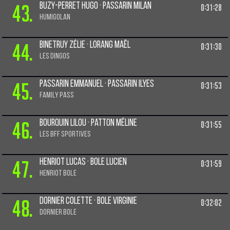
43.
Buzy-perret Hugo · Passarin Milan
0:31:28
Humigolan
44.
Binetruy Zélie · Lorang Maël
0:31:30
Les Dingos
45.
Passarin Emmanuel · Passarin Ilyes
0:31:53
Family Pass
46.
Bourquin Lilou · Patton Méline
0:31:55
Les BFF sportives
47.
Henriot Lucas · Bole Lucien
0:31:59
HENRIOT BOLE
48.
Dornier Colette · Bole Virginie
0:32:02
DORNIER BOLE