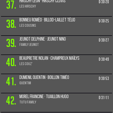
37.
Hirschy Léon · Hirschy Clovis
0:30:20
Les HIRSCHY
38.
Bonneu Roméo · Billod-laillet Télio
0:30:25
Les cousins
39.
Jeunot Delphine · Jeunot Nino
0:30:27
Family Jeunot
40.
Beaupretre Nolan · Champreux Maïlys
0:30:49
les couz'
41.
Dumenil Quentin · Boillon Timéo
0:30:53
QuenTim
42.
Morel Francine · Tuaillon Hugo
0:31:11
Tutu Family