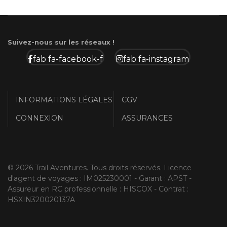
Suivez-nous sur les réseaux !
fab fa-facebook-f
fab fa-instagram
INFORMATIONS LÉGALES
CGV
CONNEXION
ASSURANCES
© 2026 Trail Aventures. Tous droits réservés. Licence
d'agent de voyages : IM025230001 - Garant : APST -
Assureur en RC professionnelle : HISCOX - Contrat :
HSXIN320020137A