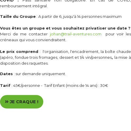
COVID :
Pass sanitaire non obligatoire. En cas de COVID
remboursement intégral.
Taille du Groupe
: A partir de 6, jusqu'à 14 personnes maximum
Vous êtes un groupe et vous souhaitez privatiser une date ?
Merci de me contacter
johan@trail-aventures.com
pour voir les
créneaux qui vous conviendraitent.
Le prix comprend
: l'organisation, l'encadrement, la boîte chaude
(apéro, fondue trois fromages, dessert et 1/4 vin/personnes
,
la mise 
disposition des raquettes.
Dates
: sur demande uniquement.
Tarif
: 45€/personne - Tarif Enfant (moins de 14 ans) : 30€
JE CRAQUE !