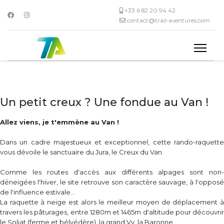
+33 6 82 20 94 42
contact@trail-aventures.com
Un petit creux ? Une fondue au Van !
Allez viens, je t'emmène au Van !
Dans un cadre majestueux et exceptionnel, cette rando-raquette
vous dévoile le sanctuaire du Jura, le Creux du Van.
Comme les routes d'accès aux différents alpages sont non-
déneigées l'hiver, le site retrouve son caractère sauvage, à l'opposé
de l'influence estivale...
La raquette à neige est alors le meilleur moyen de déplacement à
travers les pâturages, entre 1280m et 1465m d'altitude pour découvrir
le Soliat (ferme et bélvédère), la grand Vy, la Baronne.